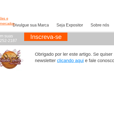
ções e
rmercados.
Divulgue sua Marca
Seja Expositor
Sobre nós
Inscreva-se
em suas
1252-2187
Obrigado por ler este artigo. Se quise
newsletter
clicando aqui
e fale conosc