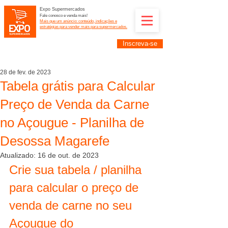
Expo Supermercados
Fale conosco e venda mais!
Mais que um anúncio: conteúdo, indicações e
estratégias para vender mais para supermercados.
Inscreva-se
Supermercadistas e fornecedores: divulguem suas
empresas na Expo Supermercados: (11) 91252-
2187
28 de fev. de 2023
Tabela grátis para Calcular
Preço de Venda da Carne
no Açougue - Planilha de
Desossa Magarefe
Atualizado:
16 de out. de 2023
Crie sua tabela / planilha 
para calcular o preço de 
venda de carne no seu 
Açougue do 