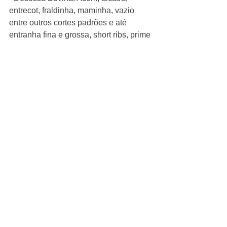
entrecot, fraldinha, maminha, vazio 
entre outros cortes padrões e até 
entranha fina e grossa, short ribs, prime 
rib, tomahawk e t-bone.
- Desossa de Suíno
- Desossa da Cordeiro
- A importância do açougue nos 
Supermercados
- A escolha dos fornecedores de carne
- Localização do açougue
- Cuidados na compra e recebimento 
da carne
- Preparação da carne para venda
- Tipo de cortes de carnes pré-
embaladas
- Exposição da carne e cuidados 
especiais
- Vantagens e desvantagens das 