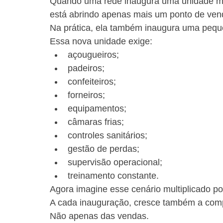
Quando uma rede inaugura uma unidade man
está abrindo apenas mais um ponto de ven
Na prática, ela também inaugura uma peque
Essa nova unidade exige:
açougueiros;
padeiros;
confeiteiros;
forneiros;
equipamentos;
câmaras frias;
controles sanitários;
gestão de perdas;
supervisão operacional;
treinamento constante.
Agora imagine esse cenário multiplicado por
A cada inauguração, cresce também a com
Não apenas das vendas.