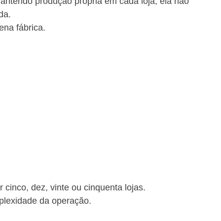
tendo produção própria em cada loja, ela não 
da.
na fábrica.
 cinco, dez, vinte ou cinquenta lojas.
plexidade da operação.