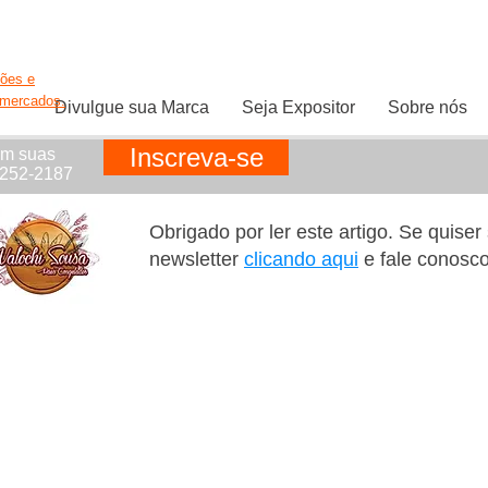
ções e
rmercados.
Divulgue sua Marca
Seja Expositor
Sobre nós
Inscreva-se
em suas
1252-2187
Obrigado por ler este artigo. Se quise
newsletter
clicando aqui
e fale conosc