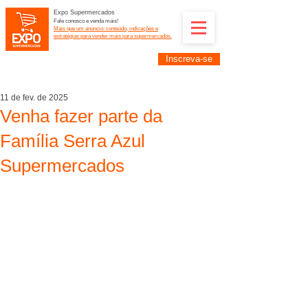
Expo Supermercados
Fale conosco e venda mais!
Mais que um anúncio: conteúdo, indicações e
estratégias para vender mais para supermercados.
Inscreva-se
Supermercadistas e fornecedores: divulguem suas
empresas na Expo Supermercados: (11) 91252-
2187
11 de fev. de 2025
Venha fazer parte da
Família Serra Azul
Supermercados