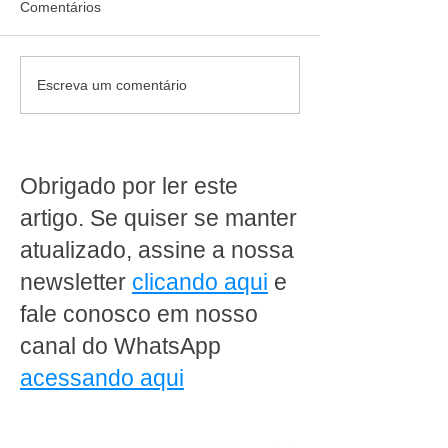
Comentários
Quando diversificar deixa
O crescimento d
Escreva um comentário
de gerar resultado no
supermercado on
supermercado
como transforma
conveniência e
e rentabilidade
Obrigado por ler este
artigo. Se quiser se manter
atualizado, assine a nossa
newsletter
clicando aqui
e
fale conosco em nosso
canal do WhatsApp
acessando aqui