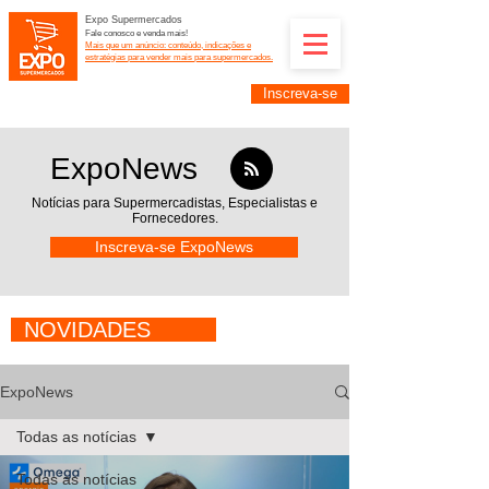
Expo Supermercados
Fale conosco e venda mais!
Mais que um anúncio: conteúdo, indicações e
estratégias para vender mais para supermercados.
Inscreva-se
Supermercadistas e fornecedores: divulguem suas
empresas na Expo Supermercados: (11) 91252-
2187
ExpoNews
Notícias para Supermercadistas,
Especialistas e
Fornecedores.
Inscreva-se ExpoNews
NOVIDADES
ExpoNews
Todas as notícias
Todas as notícias