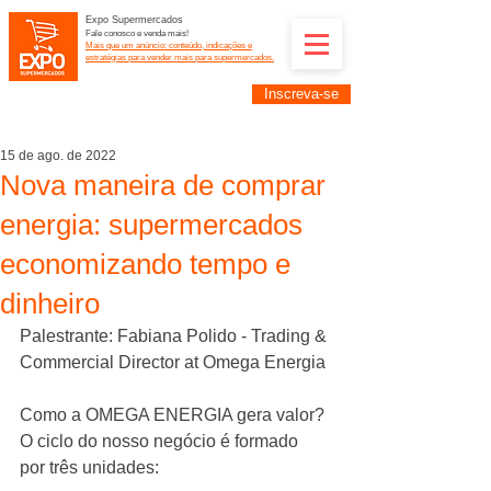
Expo Supermercados
Fale conosco e venda mais!
Mais que um anúncio: conteúdo, indicações e
estratégias para vender mais para supermercados.
Inscreva-se
Supermercadistas e fornecedores: divulguem suas
empresas na Expo Supermercados: (11) 91252-
2187
15 de ago. de 2022
Nova maneira de comprar
energia: supermercados
economizando tempo e
dinheiro
Palestrante: Fabiana Polido - Trading & 
Commercial Director at Omega Energia
Como a OMEGA ENERGIA gera valor?
O ciclo do nosso negócio é formado 
por três unidades: