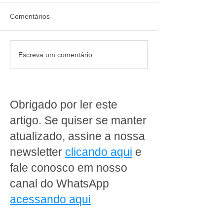
Comentários
Quando diversificar deixa
O crescimento d
Escreva um comentário
de gerar resultado no
supermercado on
supermercado
como transforma
conveniência e
e rentabilidade
Obrigado por ler este
artigo. Se quiser se manter
atualizado, assine a nossa
newsletter
clicando aqui
e
fale conosco em nosso
canal do WhatsApp
acessando aqui