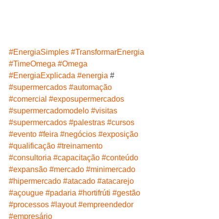
#EnergiaSimples
#TransformarEnergia
#TimeOmega
#Omega
#EnergiaExplicada
#energia
 # 
#supermercados
#automação
#comercial
#exposupermercados
#supermercadomodelo
#visitas
#supermercados
#palestras
#cursos
#evento
#feira
#negócios
#exposição
#qualificação
#treinamento
#consultoria
#capacitação
#conteúdo
#expansão
#mercado
#minimercado
#hipermercado
#atacado
#atacarejo
#açougue
#padaria
#hortifrúti
#gestão
#processos
#layout
#empreendedor
#empresário