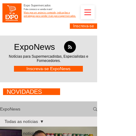
Expo Supermercados
Fale conosco e venda mais!
Mais que um anúncio: conteúdo, indicações e
estratégias para vender mais para supermercados.
Inscreva-se
Supermercadistas e fornecedores: divulguem suas
empresas na Expo Supermercados: (11) 91252-
2187
ExpoNews
Notícias para Supermercadistas,
Especialistas e
Fornecedores.
Inscreva-se ExpoNews
NOVIDADES
ExpoNews
Todas as notícias
Todas as notícias