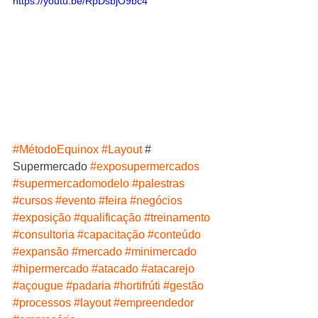
https://youtu.be/RpDsbjO9bc4
#MétodoEquinox
#Layout
 # 
Supermercado 
#exposupermercados
#supermercadomodelo
#palestras
#cursos
#evento
#feira
#negócios
#exposição
#qualificação
#treinamento
#consultoria
#capacitação
#conteúdo
#expansão
#mercado
#minimercado
#hipermercado
#atacado
#atacarejo
#açougue
#padaria
#hortifrúti
#gestão
#processos
#layout
#empreendedor