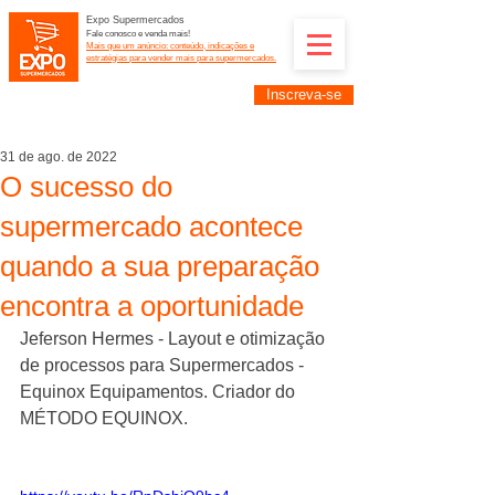
Expo Supermercados
Fale conosco e venda mais!
Mais que um anúncio: conteúdo, indicações e
estratégias para vender mais para supermercados.
Inscreva-se
Supermercadistas e fornecedores: divulguem suas
empresas na Expo Supermercados: (11) 91252-
2187
31 de ago. de 2022
O sucesso do
supermercado acontece
quando a sua preparação
encontra a oportunidade
Jeferson Hermes - Layout e otimização 
de processos para Supermercados - 
Equinox Equipamentos. Criador do 
MÉTODO EQUINOX.