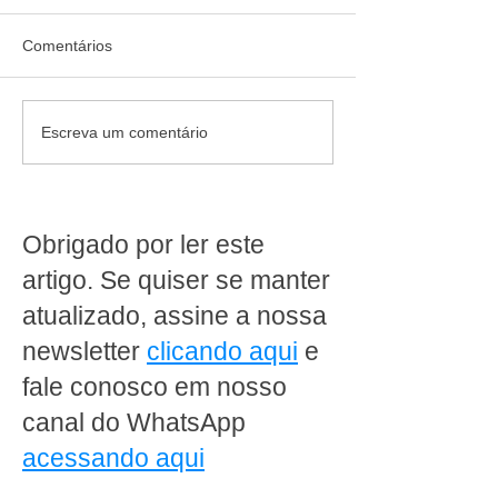
Comentários
Quem confia recomenda:
Jornada de 40 ho
Escreva um comentário
cliente destaca como a
da escala 6x1: 
MakFrio ajudou a
produz dentro d
transformar a Padaria
supermercado pr
Ipanema Doces em Porto
rever a operaçã
Obrigado por ler este
Alegre
artigo. Se quiser se manter
atualizado, assine a nossa
newsletter
clicando aqui
e
fale conosco em nosso
canal do WhatsApp
acessando aqui