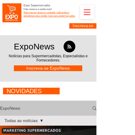
Expo Supermercados
Fale conosco e venda mais!
Mais que um anúncio: conteúdo, indicações e
estratégias para vender mais para supermercados.
Inscreva-se
Supermercadistas e fornecedores: divulguem suas
empresas na Expo Supermercados: (11) 91252-
2187
ExpoNews
Notícias para Supermercadistas,
Especialistas e
Fornecedores.
Inscreva-se ExpoNews
NOVIDADES
ExpoNews
Todas as notícias
Todas as notícias