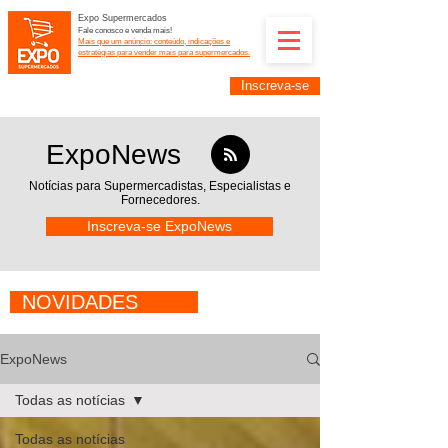
Expo Supermercados
Fale conosco e venda mais!
Mais que um anúncio: conteúdo, indicações e
estratégias para vender mais para supermercados.
Inscreva-se
Supermercadistas e fornecedores: divulguem suas
empresas na Expo Supermercados: (11) 91252-
2187
ExpoNews
Notícias para Supermercadistas,
Especialistas e
Fornecedores.
Inscreva-se ExpoNews
NOVIDADES
ExpoNews
Todas as notícias
Todas as notícias