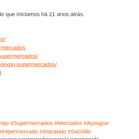
 que iniciamos há 21 anos atrás.
br/
ermercados
supermercados/
y/expo-supermercados/
d
rejo
#Supermercados
#Mercados
#Açougue
#Hipermercado
#Atacarejo
#Sacolão
se
cursos supermercados
expansão supermercado