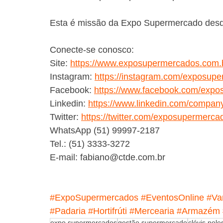
Esta é missão da Expo Supermercado desde
Conecte-se conosco:
Site: 
https://www.exposupermercados.com.
Instagram: 
https://instagram.com/exposup
Facebook: 
https://www.facebook.com/expo
Linkedin: 
https://www.linkedin.com/compan
Twitter: 
https://twitter.com/exposupermerca
WhatsApp (51) 99997-2187
Tel.: (51) 3333-3272 
E-mail: fabiano@ctde.com.br
#ExpoSupermercados
#EventosOnline
#Va
#Padaria
#Hortifrúti
#Mercearia
#Armazém
expo supermercados
gestão supermercado
clóvis pole