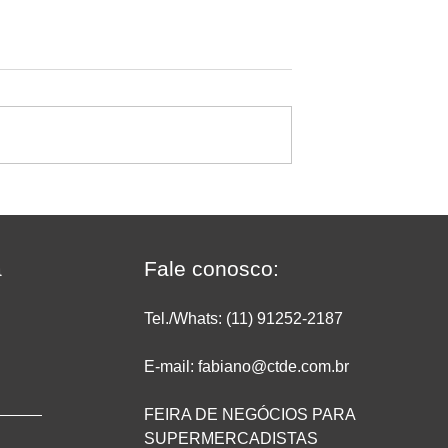
upermercados:
Quando diversificar deixa d
er um excelente
gerar resultado no
 suporte rápido -
supermercado
mercado Madi
a
Fale conosco:
on Software &
Tel./Whats: (11) 91252
-2187
E-mail: fabiano@ctde.com.br
FEIRA DE NEGÓCIOS PARA
SUPERMERCADISTAS