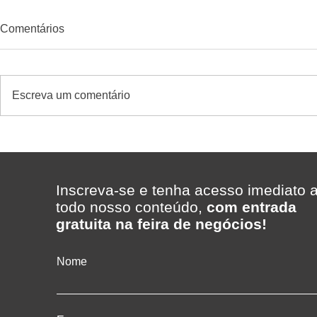
Comentários
Escreva um comentário
Visita Técnica em
ERP para s
Supermercado de Porto
como escolh
Alegre acontece dia 25 de
sistema com
agosto
caso Super
Inscreva-se e tenha acesso imediato 
com a Telec
todo nosso conteúdo,
com entrada
Gestão
gratuita na feira de negócios!
Nome