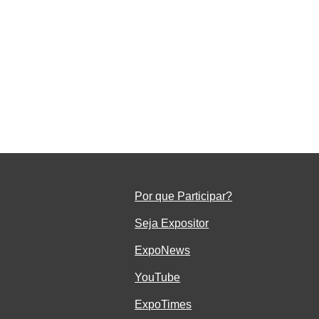
e
Por que Participar?
Seja Ex
positor
ExpoNe
ws
YouTube
ExpoTimes