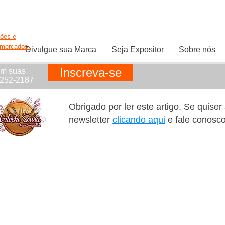
ções e
rmercados.
Divulgue sua Marca
Seja Expositor
Sobre nós
Inscreva-se
em suas
1252-2187
Obrigado por ler este artigo. Se quise
newsletter
clicando aqui
e fale conosc