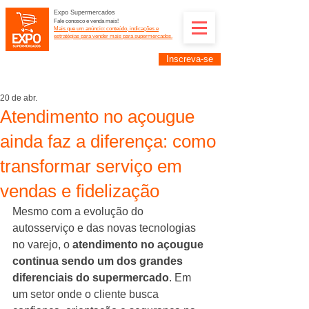
Expo Supermercados
Fale conosco e venda mais!
Mais que um anúncio: conteúdo, indicações e
estratégias para vender mais para supermercados.
Inscreva-se
Supermercadistas e fornecedores: divulguem suas
empresas na Expo Supermercados: (11) 91252-
2187
20 de abr.
Atendimento no açougue
ainda faz a diferença: como
transformar serviço em
vendas e fidelização
Mesmo com a evolução do 
autosserviço e das novas tecnologias 
no varejo, o 
atendimento no açougue 
continua sendo um dos grandes 
diferenciais do supermercado
. Em 
um setor onde o cliente busca 