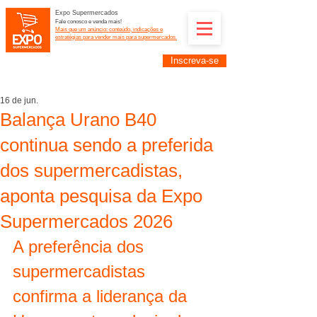
Expo Supermercados
Fale conosco e venda mais!
Mais que um anúncio: conteúdo, indicações e
estratégias para vender mais para supermercados.
Inscreva-se
Supermercadistas e fornecedores: divulguem suas
empresas na Expo Supermercados: (11) 91252-
2187
16 de jun.
Balança Urano B40
continua sendo a preferida
dos supermercadistas,
aponta pesquisa da Expo
Supermercados 2026
A preferência dos 
supermercadistas 
confirma a liderança da 