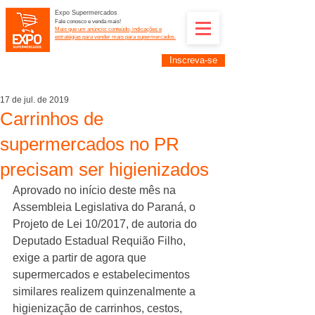
Expo Supermercados
Fale conosco e venda mais!
Mais que um anúncio: conteúdo, indicações e
estratégias para vender mais para supermercados.
Inscreva-se
Supermercadistas e fornecedores: divulguem suas
empresas na Expo Supermercados: (11) 91252-
2187
17 de jul. de 2019
Carrinhos de
supermercados no PR
precisam ser higienizados
Aprovado no início deste mês na 
Assembleia Legislativa do Paraná, o 
Projeto de Lei 10/2017, de autoria do 
Deputado Estadual Requião Filho, 
exige a partir de agora que 
supermercados e estabelecimentos 
similares realizem quinzenalmente a 
higienização de carrinhos, cestos, 