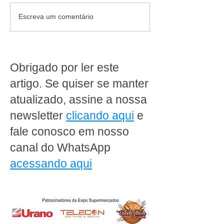
Quando diversificar deixa
O crescimento d
Escreva um comentário
de gerar resultado no
supermercado on
supermercado
como transforma
conveniência e
e rentabilidade
Obrigado por ler este
artigo. Se quiser se manter
atualizado, assine a nossa
newsletter
clicando aqui
e
fale conosco em nosso
canal do WhatsApp
acessando aqui