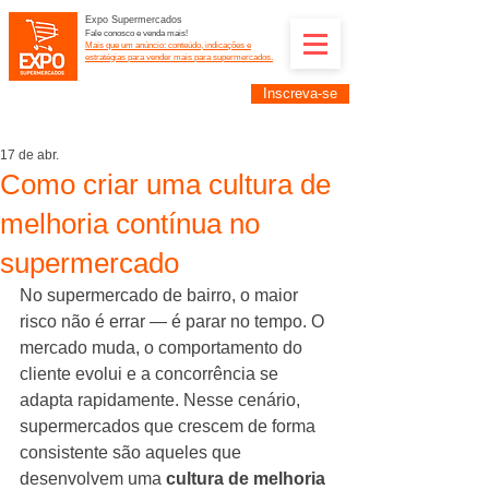
Expo Supermercados
Fale conosco e venda mais!
Mais que um anúncio: conteúdo, indicações e
estratégias para vender mais para supermercados.
Inscreva-se
Supermercadistas e fornecedores: divulguem suas
empresas na Expo Supermercados: (11) 91252-
2187
17 de abr.
Como criar uma cultura de
melhoria contínua no
supermercado
No supermercado de bairro, o maior 
risco não é errar — é parar no tempo. O 
mercado muda, o comportamento do 
cliente evolui e a concorrência se 
adapta rapidamente. Nesse cenário, 
supermercados que crescem de forma 
consistente são aqueles que 
desenvolvem uma 
cultura de melhoria 