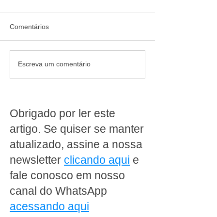
Comentários
Mais de 30 opções de
Fraudes com Inte
Escreva um comentário
pães congelados e
Artificial: como o
equipamentos em
supermercados 
comodato: a solução
preparar para o
completa para o sucesso
riscos digitais
Obrigado por ler este
da sua padaria
artigo. Se quiser se manter
atualizado, assine a nossa
newsletter
clicando aqui
e
fale conosco em nosso
canal do WhatsApp
acessando aqui