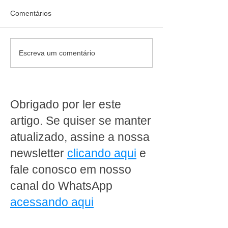
Comentários
Quando diversificar deixa
O crescimento d
Escreva um comentário
de gerar resultado no
supermercado on
supermercado
como transforma
conveniência e
e rentabilidade
Obrigado por ler este
artigo. Se quiser se manter
atualizado, assine a nossa
newsletter
clicando aqui
e
fale conosco em nosso
canal do WhatsApp
acessando aqui