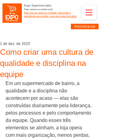
Expo Supermercados
Fale conosco e venda mais!
Mais que um anúncio: conteúdo, indicações e
estratégias para vender mais para supermercados.
Inscreva-se
Supermercadistas e fornecedores: divulguem suas
empresas na Expo Supermercados: (11) 91252-
2187
1 de dez. de 2025
Como criar uma cultura de
qualidade e disciplina na
equipe
Em um supermercado de bairro, a 
qualidade e a disciplina não 
acontecem por acaso — elas são 
construídas diariamente pela liderança, 
pelos processos e pelo comportamento 
da equipe. Quando esses três 
elementos se alinham, a loja opera 
com mais organização, menos perdas, 