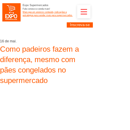
Expo Supermercados
Fale conosco e venda mais!
Mais que um anúncio: conteúdo, indicações e
estratégias para vender mais para supermercados.
Inscreva-se
Supermercadistas e fornecedores: divulguem suas
empresas na Expo Supermercados: (11) 91252-
2187
16 de mai.
Como padeiros fazem a
diferença, mesmo com
pães congelados no
supermercado