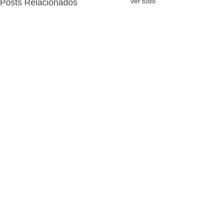
Ver tudo
Posts Relacionados
Comentários
Escreva um comentário