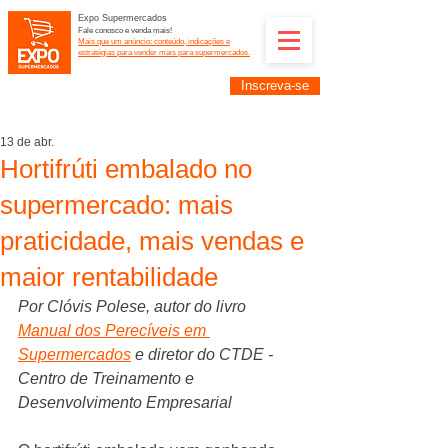
Expo Supermercados
Fale conosco e venda mais!
Mais que um anúncio: conteúdo, indicações e
estratégias para vender mais para supermercados.
Inscreva-se
Supermercadistas e fornecedores: divulguem suas
empresas na Expo Supermercados: (11) 91252-
2187
13 de abr.
Hortifrúti embalado no
supermercado: mais
praticidade, mais vendas e
maior rentabilidade
Por Clóvis Polese, autor do livro 
Manual dos Perecíveis em 
Supermercados
 e diretor do CTDE - 
Centro de Treinamento e 
Desenvolvimento Empresarial