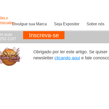
ções e
rmercados.
Divulgue sua Marca
Seja Expositor
Sobre nós
Inscreva-se
em suas
1252-2187
Obrigado por ler este artigo. Se quise
newsletter
clicando aqui
e fale conosc