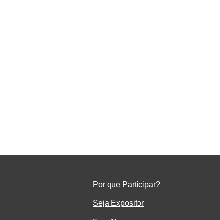
da
Por que Participar?
Seja Ex
positor