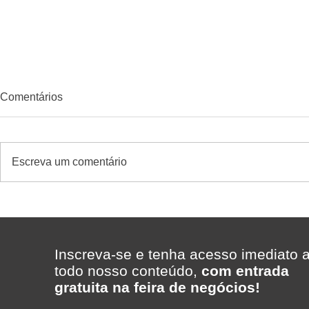
Comentários
Escreva um comentário
Como saber se uma
Quem confi
promoção deu lucro no
cliente des
supermercado?
MakFrio aju
a Padaria 
Inscreva-se e tenha acesso imediato 
Porto Alegr
todo nosso conteúdo,
com entrada
gratuita na feira de negócios!