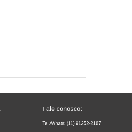
a recomenda:
Jornada de 40 horas e fim 
taca como a
escala 6x1: quem produz
dou a transformar
dentro do supermercado
Ipanema Doces em
precisa rever a operação
a
Fale conosco:
e
agora
Tel./Whats: (11) 91252
-2187