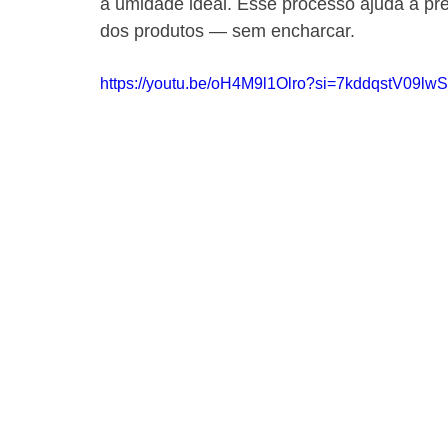
a umidade ideal. Esse processo ajuda a pres
dos produtos — sem encharcar.
https://youtu.be/oH4M9l1Olro?si=7kddqstV09lwS