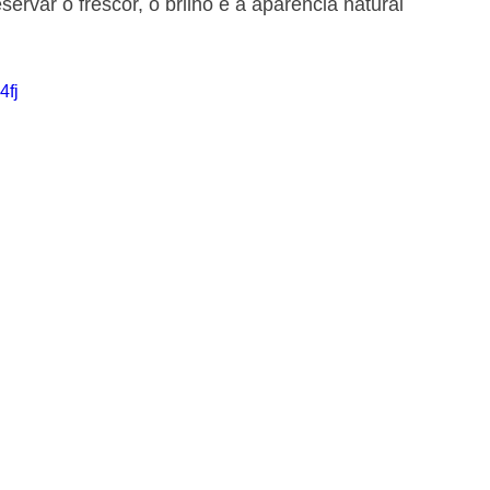
ervar o frescor, o brilho e a aparência natural 
4fj