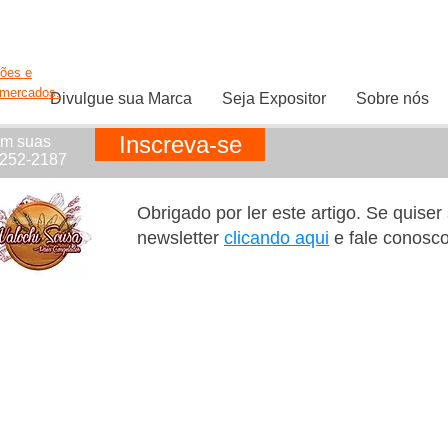
ções e
rmercados.
Divulgue sua Marca
Seja Expositor
Sobre nós
Inscreva-se
em suas
1252-2187
Obrigado por ler este artigo. Se quise
newsletter
clicando aqui
e fale conosc