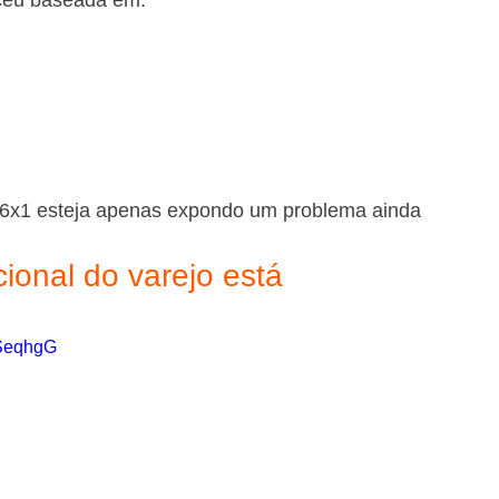
sceu baseada em:
a 6x1 esteja apenas expondo um problema ainda 
ional do varejo está 
DSeqhgG