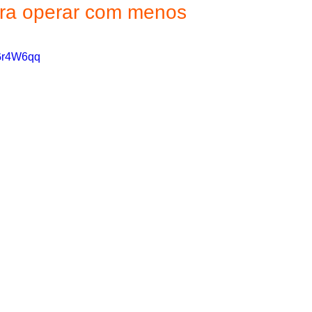
ara operar com menos 
?
Gr4W6qq