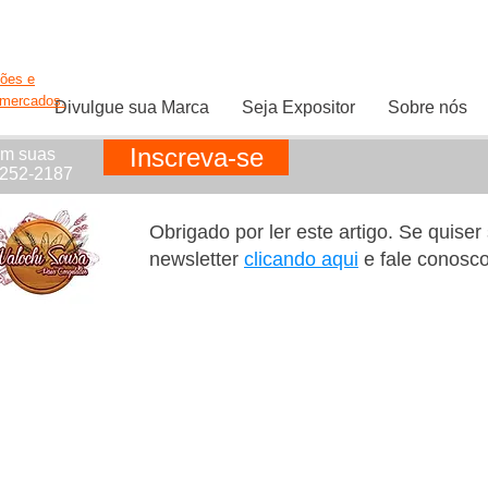
ções e
rmercados.
Divulgue sua Marca
Seja Expositor
Sobre nós
Inscreva-se
em suas
1252-2187
Obrigado por ler este artigo. Se quise
newsletter
clicando aqui
e fale conosc