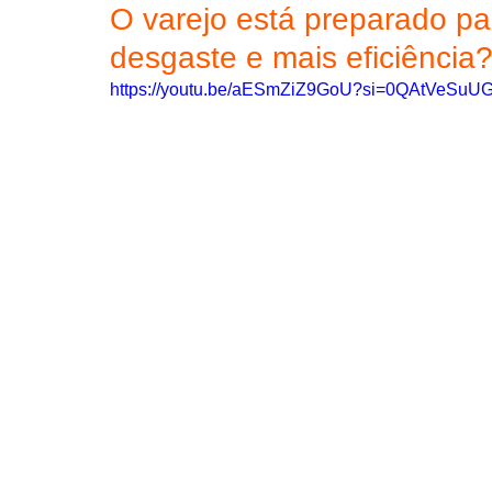
O varejo está preparado p
desgaste e mais eficiência
https://youtu.be/aESmZiZ9GoU?si=0QAtVeSuU