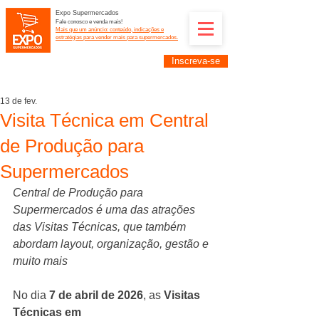
Expo Supermercados
Fale conosco e venda mais!
Mais que um anúncio: conteúdo, indicações e
estratégias para vender mais para supermercados.
Inscreva-se
Supermercadistas e fornecedores: divulguem suas
empresas na Expo Supermercados: (11) 91252-
2187
13 de fev.
Visita Técnica em Central
de Produção para
Supermercados
Central de Produção para 
Supermercados é uma das atrações 
das Visitas Técnicas, que também 
abordam layout, organização, gestão e 
muito mais
No dia 
7 de abril de 2026
, as 
Visitas 
Técnicas em 