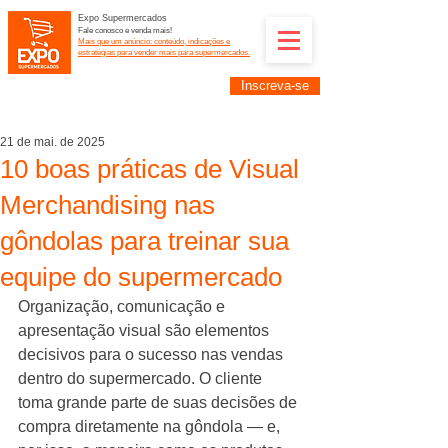
Expo Supermercados
Fale conosco e venda mais!
Mais que um anúncio: conteúdo, indicações e
estratégias para vender mais para supermercados.
Inscreva-se
Supermercadistas e fornecedores: divulguem suas
empresas na Expo Supermercados: (11) 91252-
2187
21 de mai. de 2025
10 boas práticas de Visual
Merchandising nas
gôndolas para treinar sua
equipe do supermercado
Organização, comunicação e 
apresentação visual são elementos 
decisivos para o sucesso nas vendas 
dentro do supermercado. O cliente 
toma grande parte de suas decisões de 
compra diretamente na gôndola — e, 