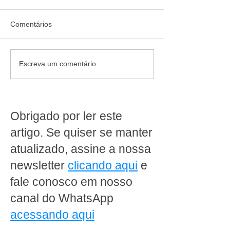
Comentários
OTIF de fornecedores no
Urano Balanças
Escreva um comentário
supermercado: como
Experience Ribe
medir entregas completas
2026 da Associ
e no prazo
Paulista de
Supermercados
Obrigado por ler este
artigo. Se quiser se manter
atualizado, assine a nossa
newsletter
clicando aqui
e
fale conosco em nosso
canal do WhatsApp
acessando aqui