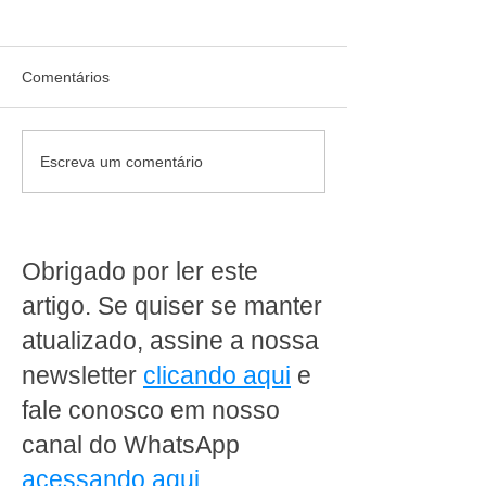
Comentários
Quem confia recomenda:
Jornada de 40 ho
Escreva um comentário
cliente destaca como a
da escala 6x1: 
MakFrio ajudou a
produz dentro d
transformar a Padaria
supermercado pr
Ipanema Doces em Porto
rever a operaçã
Obrigado por ler este
Alegre
artigo. Se quiser se manter
atualizado, assine a nossa
newsletter
clicando aqui
e
fale conosco em nosso
canal do WhatsApp
acessando aqui