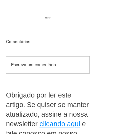
Comentários
Quem confia recomenda:
Jornada de 40 ho
Escreva um comentário
cliente destaca como a
da escala 6x1: 
MakFrio ajudou a
produz dentro d
transformar a Padaria
supermercado pr
Ipanema Doces em Porto
rever a operaçã
Obrigado por ler este
Alegre
artigo. Se quiser se manter
atualizado, assine a nossa
newsletter
clicando aqui
e
fale conosco em nosso