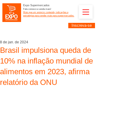
Expo Supermercados
Fale conosco e venda mais!
Mais que um anúncio: conteúdo, indicações e
estratégias para vender mais para supermercados.
Inscreva-se
Supermercadistas e fornecedores: divulguem suas
empresas na Expo Supermercados: (11) 91252-
2187
8 de jan. de 2024
Brasil impulsiona queda de
10% na inflação mundial de
alimentos em 2023, afirma
relatório da ONU