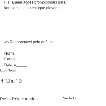
[ ] Planejar ações promocionais para 
itens em alta ou estoque elevado
---
✍️ Responsável pela análise:
Nome: _____________________
Cargo: _____________________
Data: //_____
ExpoNews
Ver tudo
Posts Relacionados