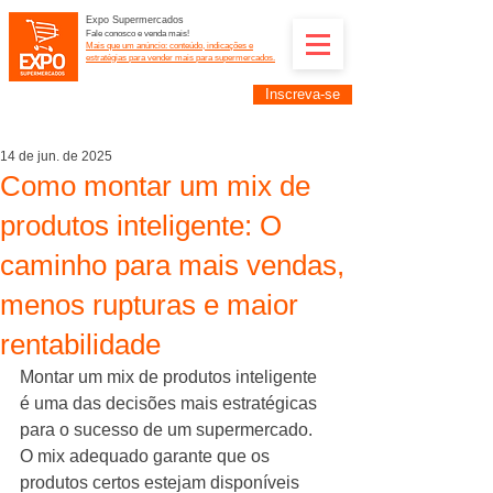
Expo Supermercados
Fale conosco e venda mais!
Mais que um anúncio: conteúdo, indicações e
estratégias para vender mais para supermercados.
Inscreva-se
Supermercadistas e fornecedores: divulguem suas
empresas na Expo Supermercados: (11) 91252-
2187
14 de jun. de 2025
Como montar um mix de
produtos inteligente: O
caminho para mais vendas,
menos rupturas e maior
rentabilidade
Montar um mix de produtos inteligente 
é uma das decisões mais estratégicas 
para o sucesso de um supermercado. 
O mix adequado garante que os 
produtos certos estejam disponíveis 