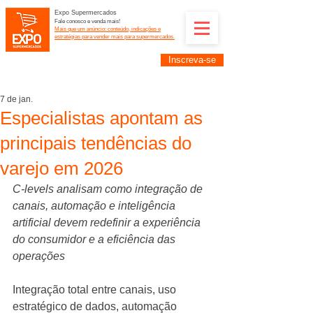
Expo Supermercados
Fale conosco e venda mais!
Mais que um anúncio: conteúdo, indicações e
estratégias para vender mais para supermercados.
Inscreva-se
Supermercadistas e fornecedores: divulguem suas
empresas na Expo Supermercados: (11) 91252-
2187
7 de jan.
Especialistas apontam as
principais tendências do
varejo em 2026
C-levels analisam como integração de 
canais, automação e inteligência 
artificial devem redefinir a experiência 
do consumidor e a eficiência das 
operações
Integração total entre canais, uso 
estratégico de dados, automação 