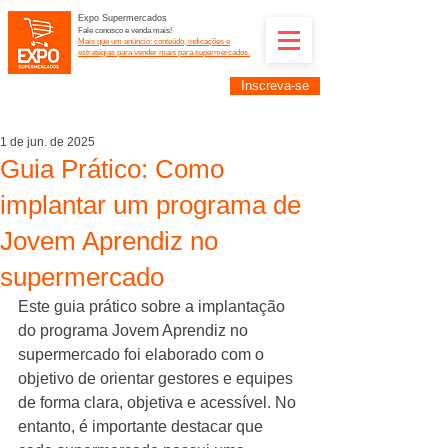
Expo Supermercados
Fale conosco e venda mais!
Mais que um anúncio: conteúdo, indicações e
estratégias para vender mais para supermercados.
Inscreva-se
Supermercadistas e fornecedores: divulguem suas
empresas na Expo Supermercados: (11) 91252-
2187
1 de jun. de 2025
Guia Prático: Como
implantar um programa de
Jovem Aprendiz no
supermercado
Este guia prático sobre a implantação 
do programa Jovem Aprendiz no 
supermercado foi elaborado com o 
objetivo de orientar gestores e equipes 
de forma clara, objetiva e acessível. No 
entanto, é importante destacar que 