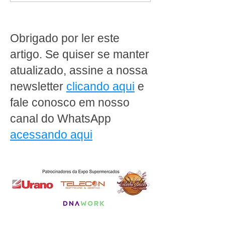
supermercado
como transforma
conveniência e
e rentabilidade
Obrigado por ler este
artigo. Se quiser se manter
atualizado, assine a nossa
newsletter
clicando aqui
e
fale conosco em nosso
canal do WhatsApp
acessando aqui