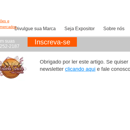
ções e
rmercados.
Divulgue sua Marca
Seja Expositor
Sobre nós
Inscreva-se
em suas
1252-2187
Obrigado por ler este artigo. Se quise
newsletter
clicando aqui
e fale conosc