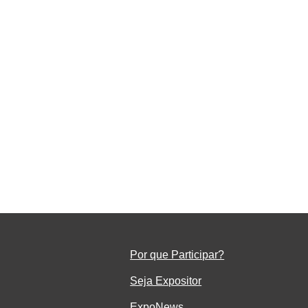
o
em
Por que Participar?
Seja Ex
positor
ExpoNe
ws