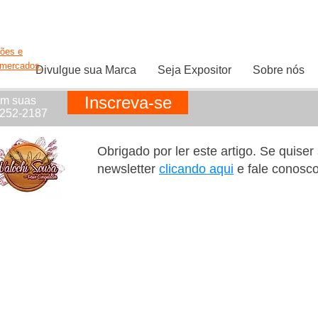
ções e
rmercados.
Divulgue sua Marca
Seja Expositor
Sobre nós
Inscreva-se
em suas
1252-2187
Obrigado por ler este artigo. Se quise
newsletter
clicando aqui
e fale conosc