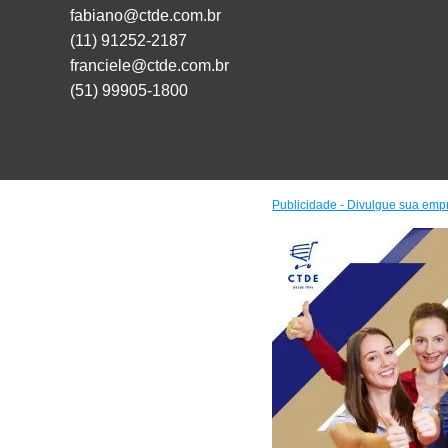
fabiano@ctde.com.br
(11) 91252-2187
franciele@ctde.com.br
(51) 99905-1800
Publicidade - Divulgue sua emp