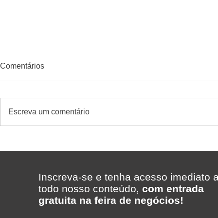
Comentários
Escreva um comentário
ERP para supermercados:
Quando diver
como escolher um excelente
gerar result
sistema com suporte rápido -
supermerca
caso Supermercado Madi
Inscreva-se e tenha acesso imediato 
com a Telecon Software &
todo nosso conteúdo,
com entrada
Gestão
gratuita na feira de negócios!