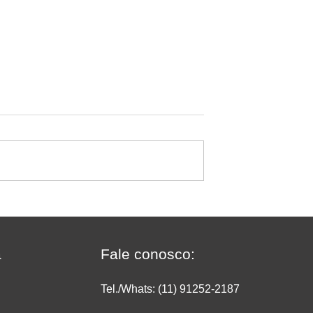
sificar deixa de
O crescimento do
ado no
supermercado on-line: com
do
transformar conveniência 
vendas e rentabilidade
a
Fale conosco:
Tel./Whats: (11) 91252
-2187