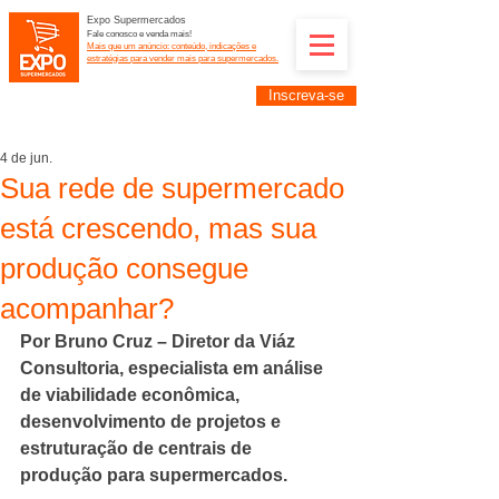
Expo Supermercados
Fale conosco e venda mais!
Mais que um anúncio: conteúdo, indicações e
estratégias para vender mais para supermercados.
Inscreva-se
Supermercadistas e fornecedores: divulguem suas
empresas na Expo Supermercados: (11) 91252-
2187
4 de jun.
Sua rede de supermercado
está crescendo, mas sua
produção consegue
acompanhar?
Por Bruno Cruz – Diretor da Viáz 
Consultoria, especialista em análise 
de viabilidade econômica, 
desenvolvimento de projetos e 
estruturação de centrais de 
produção para supermercados.