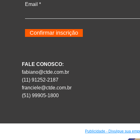
Email
Confirmar inscrição
FALE CONOSCO:
fabiano@ctde.com.br
(11) 91252-2187
franciele@ctde.com.br
(51) 99905-1800
Publicidade - Divulgue sua emp