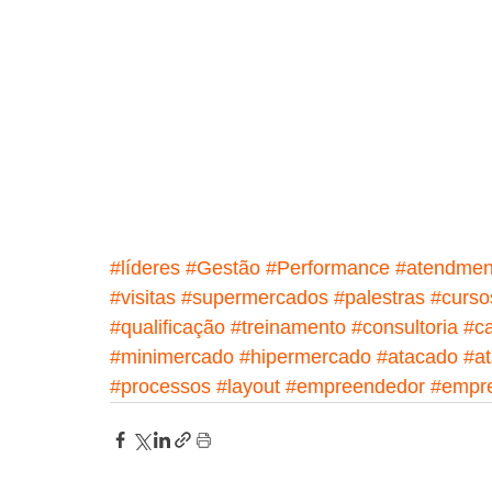
#líderes
#Gestão
#Performance
#atendmen
#visitas
#supermercados
#palestras
#curso
#qualificação
#treinamento
#consultoria
#c
#minimercado
#hipermercado
#atacado
#at
#processos
#layout
#empreendedor
#empre