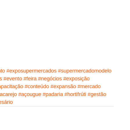
to
#exposupermercados
#supermercadomodelo
s
#evento
#feira
#negócios
#exposição
apacitação
#conteúdo
#expansão
#mercado
acarejo
#açougue
#padaria
#hortifrúti
#gestão
sário