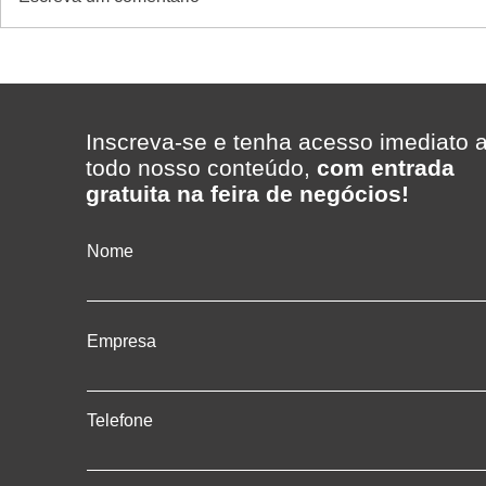
Da loja à retaguarda: conheça
Como saber
a operação completa de um
promoção de
supermercado
supermerca
Inscreva-se e tenha acesso imediato 
todo nosso conteúdo,
com entrada
gratuita na feira de negócios!
Nome
Empresa
Telefone