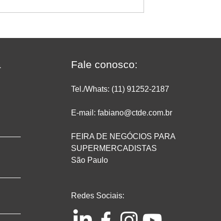
 se uma
Quem confia recomenda:
u lucro no
cliente destaca como a
do?
MakFrio ajudou a transform
a Padaria Ipanema Doces 
a
Fale conosco:
Porto Alegre
Tel./Whats: (11) 91252
-2187
E-mail: fabiano@ctde.com.br
FEIRA DE NEGÓCIOS PARA
SUPERMERCADISTAS
São Paulo
Redes Sociais: