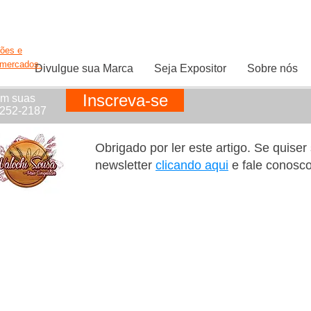
ções e
rmercados.
Divulgue sua Marca
Seja Expositor
Sobre nós
Inscreva-se
em suas
1252-2187
Obrigado por ler este artigo. Se quise
newsletter
clicando aqui
e fale conosc