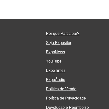
ar
em
Por que Participar?
Seja Ex
positor
ExpoNe
ws
YouTube
ExpoTimes
ExpoÁudio
Politica de Venda
Política de Privacidade
Devolução e Reembolso