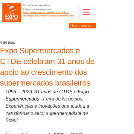
Expo Supermercados
Fale conosco e venda mais!
Mais que um anúncio: conteúdo, indicações e
estratégias para vender mais para supermercados.
Inscreva-se
Supermercadistas e fornecedores: divulguem suas
empresas na Expo Supermercados: (11) 91252-
2187
4 de mar.
Expo Supermercados e
CTDE celebram 31 anos de
apoio ao crescimento dos
supermercados brasileiros
1995 – 2026: 31 anos de CTDE e Expo 
Supermercados - 
Feira de Negócios, 
Experiências e Inovações que ajudou a 
transformar o setor supermercadista no 
Brasil