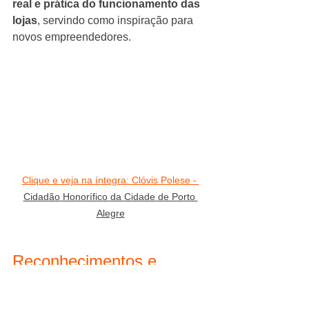
real e prática do funcionamento das 
lojas
, servindo como inspiração para 
novos empreendedores.
Clique e veja na íntegra: Clóvis Polese - 
Cidadão Honorífico da Cidade de Porto 
Alegre
Reconhecimentos e 
homenagens
Ao longo dessa trajetória, o trabalho de 