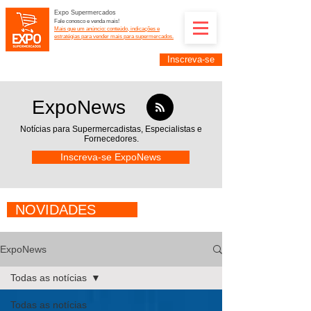
Expo Supermercados
Fale conosco e venda mais!
Mais que um anúncio: conteúdo, indicações e
estratégias para vender mais para supermercados.
Inscreva-se
Supermercadistas e fornecedores: divulguem suas
empresas na Expo Supermercados: (11) 91252-
2187
ExpoNews
Notícias para Supermercadistas,
Especialistas e
Fornecedores.
Inscreva-se ExpoNews
NOVIDADES
ExpoNews
Todas as notícias
Todas as notícias